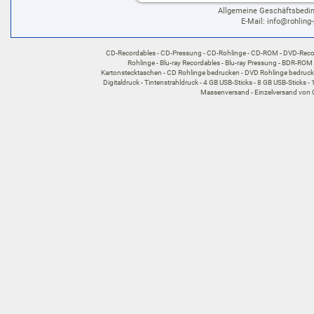
Allgemeine Geschäftsbedi
E-Mail:
info@rohling-
CD-Recordables
CD-Pressung
CD-Rohlinge
CD-ROM
DVD-Reco
Rohlinge
Blu-ray Recordables
Blu-ray Pressung
BDR-ROM
Kartonstecktaschen
CD Rohlinge bedrucken
DVD Rohlinge bedruc
Digitaldruck
Tintenstrahldruck
4 GB USB-Sticks
8 GB USB-Sticks
Massenversand
Einzelversand von