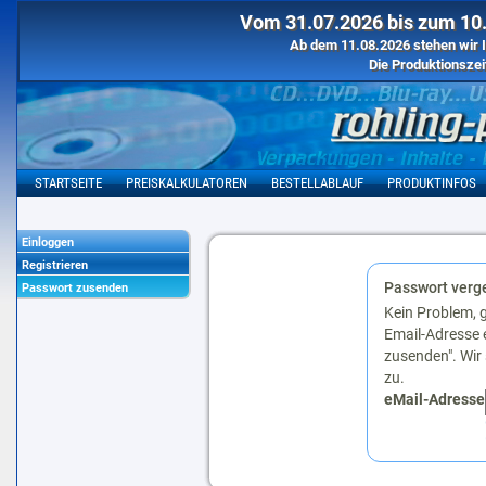
Vom 31.07.2026 bis zum 10.
Ab dem 11.08.2026 stehen wir I
Die Produktionszei
STARTSEITE
PREISKALKULATOREN
BESTELLABLAUF
PRODUKTINFOS
Einloggen
Registrieren
Passwort verg
Passwort zusenden
Kein Problem, 
Email-Adresse 
zusenden". Wir
zu.
eMail-Adresse