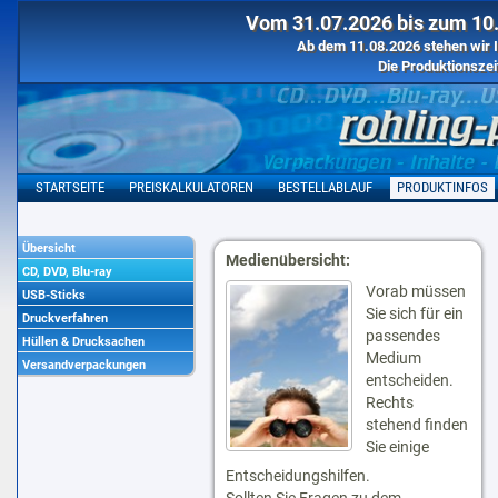
Vom 31.07.2026 bis zum 10.
Ab dem 11.08.2026 stehen wir I
Die Produktionszei
STARTSEITE
PREISKALKULATOREN
BESTELLABLAUF
PRODUKTINFOS
Übersicht
Medienübersicht:
CD, DVD, Blu-ray
Vorab müssen
USB-Sticks
Sie sich für ein
Druckverfahren
passendes
Hüllen & Drucksachen
Medium
Versandverpackungen
entscheiden.
Rechts
stehend finden
Sie einige
Entscheidungshilfen.