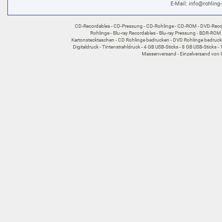
E-Mail:
info@rohling-
CD-Recordables
CD-Pressung
CD-Rohlinge
CD-ROM
DVD-Reco
Rohlinge
Blu-ray Recordables
Blu-ray Pressung
BDR-ROM
Kartonstecktaschen
CD Rohlinge bedrucken
DVD Rohlinge bedruc
Digitaldruck
Tintenstrahldruck
4 GB USB-Sticks
8 GB USB-Sticks
Massenversand
Einzelversand von