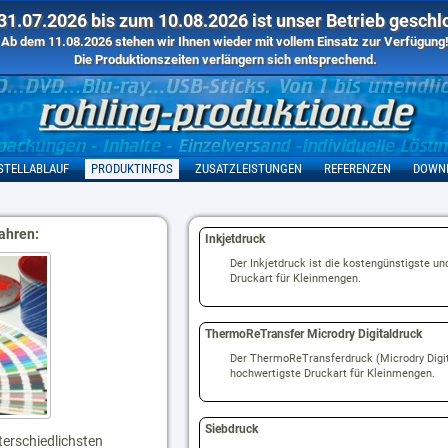
1.07.2026 bis zum 10.08.2026 ist unser Betrieb geschl
Ab dem 11.08.2026 stehen wir Ihnen wieder mit vollem Einsatz zur Verfügung
Die Produktionszeiten verlängern sich entsprechend.
STELLABLAUF
PRODUKTINFOS
ZUSATZLEISTUNGEN
REFERENZEN
DOWN
ahren:
Inkjetdruck
Der Inkjetdruck ist die kostengünstigste un
Druckart für Kleinmengen.
ThermoReTransfer Microdry Digitaldruck
Der ThermoReTransferdruck (Microdry Digita
hochwertigste Druckart für Kleinmengen.
Siebdruck
terschiedlichsten