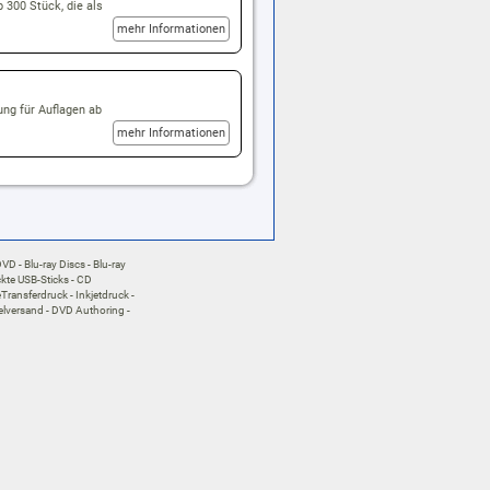
 300 Stück, die als
mehr Informationen
ung für Auflagen ab
mehr Informationen
DVD
Blu-ray Discs
Blu-ray
kte USB-Sticks
CD
Transferdruck
Inkjetdruck
elversand
DVD Authoring