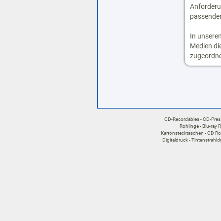
Anforderu
passenden
In unsere
Medien di
zugeordne
CD-Recordables
CD-Pre
Rohlinge
Blu-ray 
Kartonstecktaschen
CD Ro
Digitaldruck
Tintenstrahld