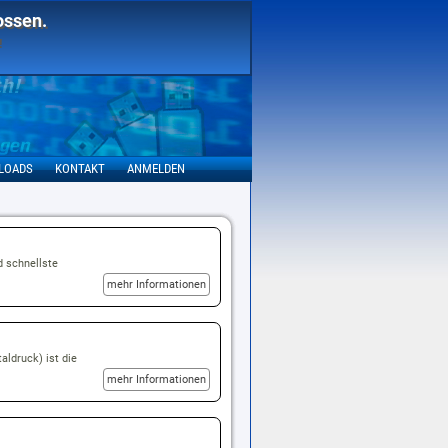
ossen.
!
LOADS
KONTAKT
ANMELDEN
d schnellste
mehr Informationen
ldruck) ist die
mehr Informationen