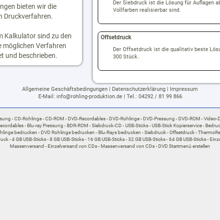
Der Siebdruck ist die Lösung für Auflagen ab
ngen bieten wir die
Vollfarben realisierbar sind.
 Druckverfahren.
m Kalkulator sind zu den
Offsetdruck
e möglichen Verfahren
Der Offsetdruck ist die qualitativ beste Lös
t und beschrieben.
300 Stück.
Allgemeine Geschäftsbedingungen
|
Datenschutzerklärung
|
Impressum
E-Mail:
info@rohling-produktion.de
| Tel.:
04292 / 81 99 866
ssung
CD-Rohlinge
CD-ROM
DVD-Recordables
DVD-Rohlinge
DVD-Pressung
DVD-ROM
Video-
Recordables
Blu-ray Pressung
BDR-ROM
Siebdruck-CD
USB-Sticks
USB-Stick Kopierservice
Bedruc
hlinge bedrucken
DVD Rohlinge bedrucken
Blu-Rays bedrucken
Siebdruck
Offsetdruck
ThermoRe
ruck
4 GB USB-Sticks
8 GB USB-Sticks
16 GB USB-Sticks
32 GB USB-Sticks
64 GB USB-Sticks
Einz
Massenversand
Einzelversand von CDs
Massenversand von CDs
DVD Startmenü erstellen