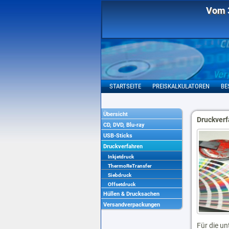
Vom 3
STARTSEITE
PREISKALKULATOREN
BE
Übersicht
Druckverf
CD, DVD, Blu-ray
USB-Sticks
Druckverfahren
Inkjetdruck
ThermoReTransfer
Siebdruck
Offsetdruck
Hüllen & Drucksachen
Versandverpackungen
Für die un