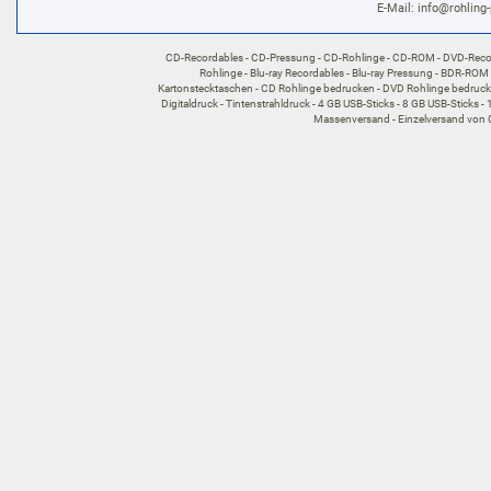
E-Mail:
info@rohling-
CD-Recordables
CD-Pressung
CD-Rohlinge
CD-ROM
DVD-Reco
Rohlinge
Blu-ray Recordables
Blu-ray Pressung
BDR-ROM
Kartonstecktaschen
CD Rohlinge bedrucken
DVD Rohlinge bedruc
Digitaldruck
Tintenstrahldruck
4 GB USB-Sticks
8 GB USB-Sticks
Massenversand
Einzelversand von