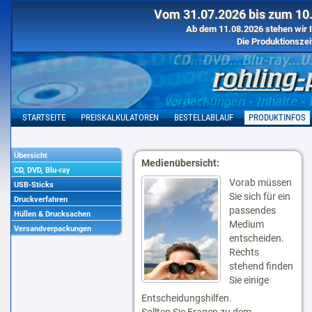
Vom 31.07.2026 bis zum 10.
Ab dem 11.08.2026 stehen wir I
Die Produktionszei
STARTSEITE
PREISKALKULATOREN
BESTELLABLAUF
PRODUKTINFOS
Übersicht
Medienübersicht:
CD, DVD, Blu-ray
Vorab müssen
USB-Sticks
Sie sich für ein
Druckverfahren
passendes
Hüllen & Drucksachen
Medium
Versandverpackungen
entscheiden.
Rechts
stehend finden
Sie einige
Entscheidungshilfen.