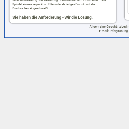
Inhaltsaufbereitung oder Gestaltung · Personalisiert und Indiviualisiert · Auf
Spindel, einzeln verpackt in Hüllen oder als fertiges Produkt mit allen
Drucksachen eingeschweißt.
Sie haben die Anforderung - Wir die Lösung.
Allgemeine Geschäftsbedi
E-Mail:
info@rohling-